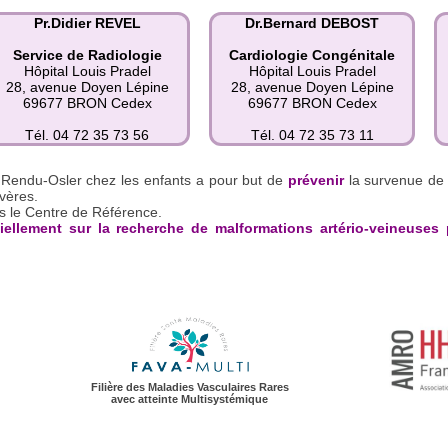
Pr.Didier REVEL
Dr.Bernard DEBOST
Service de Radiologie
Cardiologie Congénitale
Hôpital Louis Pradel
Hôpital Louis Pradel
28, avenue Doyen Lépine
28, avenue Doyen Lépine
69677 BRON Cedex
69677 BRON Cedex
Tél. 04 72 35 73 56
Tél. 04 72 35 73 11
 Rendu-Osler chez les enfants a pour but de
prévenir
la survenue de 
vères.
s le Centre de Référence.
ellement sur la recherche de malformations artério-veineuses 
Filière des Maladies Vasculaires Rares
avec atteinte Multisystémique