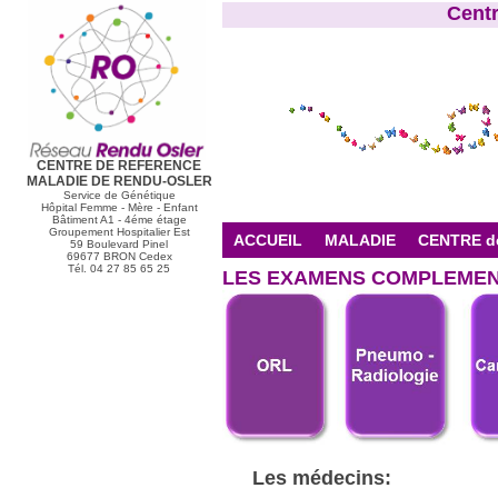
Cent
CENTRE DE REFERENCE
MALADIE DE RENDU-OSLER
Service de Génétique
Hôpital Femme - Mère - Enfant
Bâtiment A1 - 4éme étage
Groupement Hospitalier Est
ACCUEIL
MALADIE
CENTRE d
59 Boulevard Pinel
69677 BRON Cedex
Tél. 04 27 85 65 25
LES EXAMENS COMPLEMEN
Les médecins: