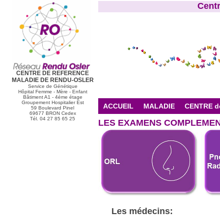
Cent
CENTRE DE REFERENCE
MALADIE DE RENDU-OSLER
Service de Génétique
Hôpital Femme - Mère - Enfant
Bâtiment A1 - 4éme étage
Groupement Hospitalier Est
ACCUEIL
MALADIE
CENTRE d
59 Boulevard Pinel
69677 BRON Cedex
Tél. 04 27 85 65 25
LES EXAMENS COMPLEMEN
Les médecins: